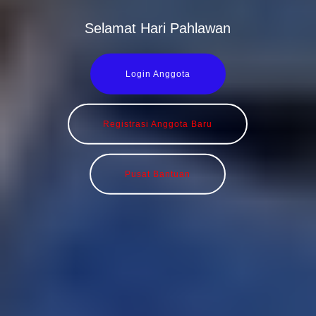
Selamat Hari Pahlawan
Login Anggota
Registrasi Anggota Baru
Pusat Bantuan